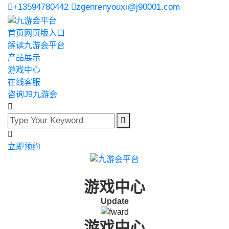
+13594780442
zgenrenyouxi@j90001.com
首页网页版入口
解读九游会平台
产品展示
游戏中心
在线客服
咨询J9九游会
立即预约
游戏中心
Update
游戏中心