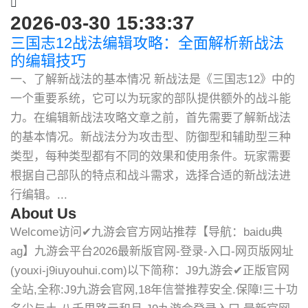
2026-03-30 15:33:37
三国志12战法编辑攻略：全面解析新战法
的编辑技巧
一、了解新战法的基本情况 新战法是《三国志12》中的
一个重要系统，它可以为玩家的部队提供额外的战斗能
力。在编辑新战法攻略文章之前，首先需要了解新战法
的基本情况。新战法分为攻击型、防御型和辅助型三种
类型，每种类型都有不同的效果和使用条件。玩家需要
根据自己部队的特点和战斗需求，选择合适的新战法进
行编辑。...
About Us
Welcome访问✔九游会官方网站推荐【导航：baidu典
ag】九游会平台2026最新版官网-登录-入口-网页版网址
(youxi-j9iuyouhui.com)以下简称：J9九游会✔正版官网
全站,全称:J9九游会官网,18年信誉推荐安全.保障!三十功