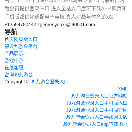
名尘与土,八千里路云和月.J9九游会登录入口,最新官网
为会员提供登录入口,进入全站入口后可下载APP,网页和
手机版都优化适配电子竞技,真人对战与体育游戏。
+13594780442
zgenrenyouxi@j90001.com
导航
首页网页版入口
解读九游会平台
产品展示
游戏中心
在线客服
咨询J9九游会
Copyright ©
J9九游会登录入口
.
XML
J9九游会登录入口官方网站
J9九游会登录入口手机版入口
J9九游会登录入口手机版官网
J9九游会登录入口Web网页版
J9九游会登录入口app下载地址