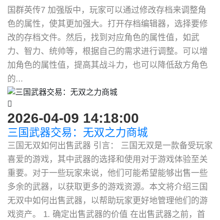
国群英传7 加强版中，玩家可以通过修改存档来调整角
色的属性，使其更加强大。打开存档编辑器，选择要修
改的存档文件。然后，找到对应角色的属性值，如武
力、智力、统帅等，根据自己的需求进行调整。可以增
加角色的属性值，提高其战斗力，也可以降低敌方角色
的...
2026-04-09 14:18:00
三国武器交易：无双之力商城
三国无双如何出售武器 引言： 三国无双是一款备受玩家
喜爱的游戏，其中武器的选择和使用对于游戏体验至关
重要。对于一些玩家来说，他们可能希望能够出售一些
多余的武器，以获取更多的游戏资源。本文将介绍三国
无双中如何出售武器，以帮助玩家更好地管理他们的游
戏资产。 1. 确定出售武器的价值 在出售武器之前，首