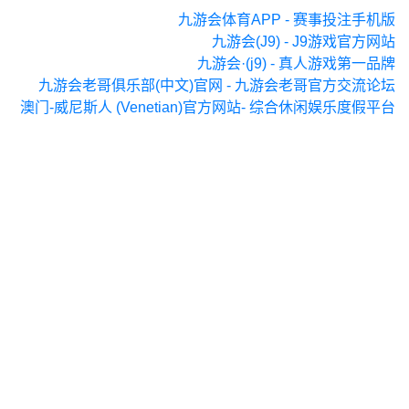
九游会体育APP - 赛事投注手机版
九游会(J9) - J9游戏官方网站
九游会·(j9) - 真人游戏第一品牌
九游会老哥俱乐部(中文)官网 - 九游会老哥官方交流论坛
澳门-威尼斯人 (Venetian)官方网站- 综合休闲娱乐度假平台